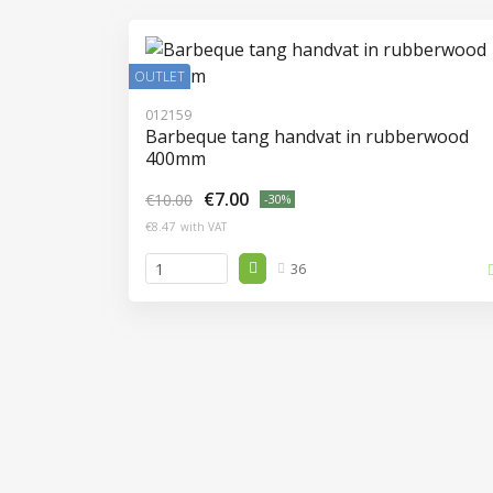
OUTLET
012159
Barbeque tang handvat in rubberwood
400mm
€7.00
€10.00
-30%
€8.47
with VAT
36