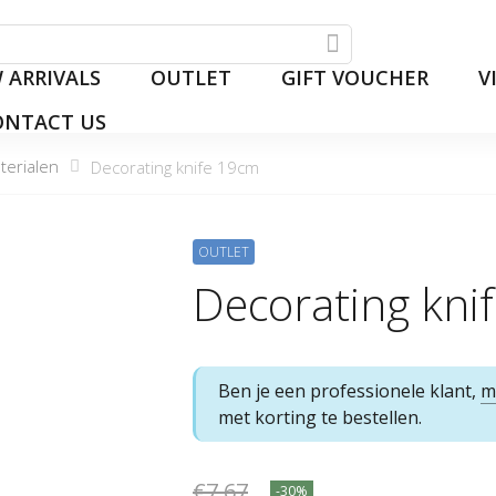
 ARRIVALS
OUTLET
GIFT VOUCHER
V
ONTACT US
erialen
Decorating knife 19cm
OUTLET
Decorating kni
Ben je een professionele klant,
m
met korting te bestellen.
€7.67
-30%