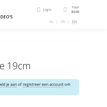
Total
Log in
€0.00
IDEO'S
NL
FR
EN
fe 19cm
eld je aan
of
registreer een account
om