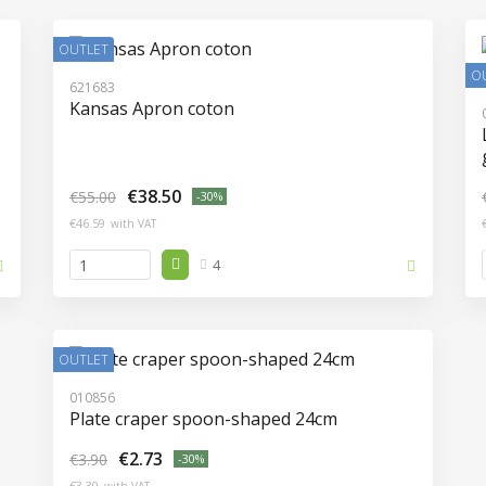
OUTLET
O
621683
Kansas Apron coton
€38.50
€55.00
-30%
€46.59
with VAT
4
OUTLET
010856
Plate craper spoon-shaped 24cm
€2.73
€3.90
-30%
€3.30
with VAT