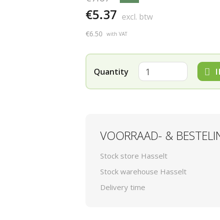
€5.37
excl. btw
€6.50
with VAT
I
Quantity
VOORRAAD- & BESTELI
Stock store Hasselt
Stock warehouse Hasselt
Delivery time