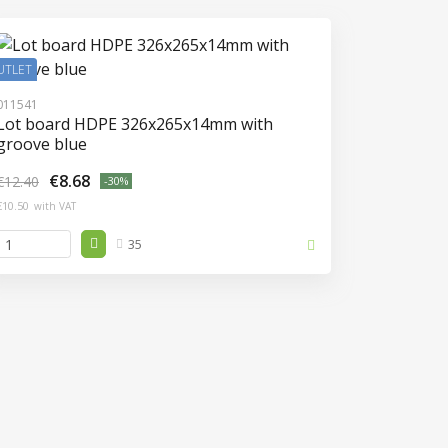
UTLET
011541
Lot board HDPE 326x265x14mm with
groove blue
€8.68
€12.40
-30%
€10.50
with VAT
35