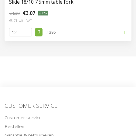
Slide 18/10 7.5mm table fork
€3.07
€4.38
-30%
€3.71
with VAT
396
CUSTOMER SERVICE
Customer service
Bestellen
Garantie & retourneren