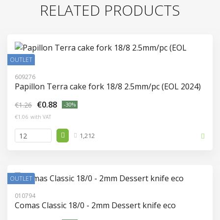
RELATED PRODUCTS
OUTLET
609276
Papillon Terra cake fork 18/8 2.5mm/pc (EOL 2024)
€0.88
€1.26
-30%
€1.06
with VAT
1,212
OUTLET
010794
Comas Classic 18/0 - 2mm Dessert knife eco