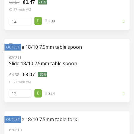
€0.47
€0.67
-30%
€0.57
with VAT
108
OUTLET
620811
Slide 18/10 7.5mm table spoon
€3.07
€4.38
-30%
€3.71
with VAT
324
OUTLET
620810