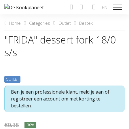
EN
Show n
Home
Categories
Outlet
Bestek
"FRIDA" dessert fork 18/0
s/s
OUTLET
Ben je een professionele klant,
meld je aan
of
registreer een account
om met korting te
bestellen.
€0.38
-30%