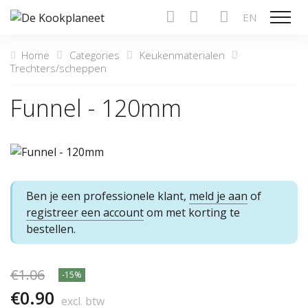
EN
Show n
Home
Categories
Keukenmaterialen
Trechters/scheppen
Funnel - 120mm
Ben je een professionele klant,
meld je aan
of
registreer een account
om met korting te
bestellen.
€1.06
-15%
€0.90
excl. btw