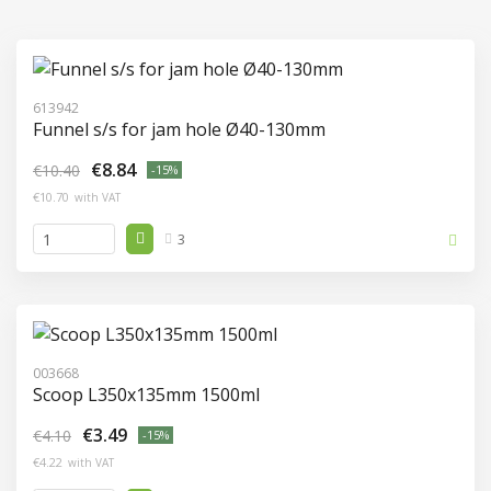
613942
Funnel s/s for jam hole Ø40-130mm
€8.84
€10.40
-15%
€10.70
with VAT
3
003668
Scoop L350x135mm 1500ml
€3.49
€4.10
-15%
€4.22
with VAT