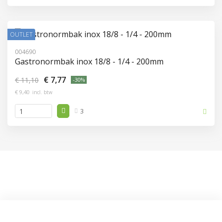
OUTLET
004690
Gastronormbak inox 18/8 - 1/4 - 200mm
€ 7,77
€ 11,10
-30%
€ 9,40
incl. btw
3