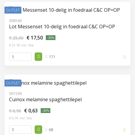
OUTLET
008546
Lot Messenset 10-delig in foedraal C&C OP=OP
€ 17,50
€ 25,00
-30%
€ 21,18
incl. btw
171
OUTLET
001599
Cuinox melamine spaghettilepel
€ 0,63
€ 0,90
-30%
€ 0,76
incl. btw
68