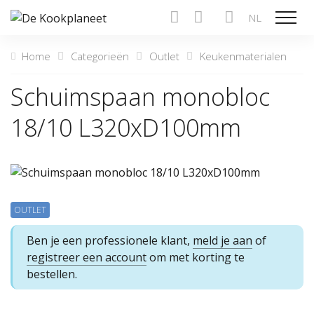
NL
Toon n
Home
Categorieën
Outlet
Keukenmaterialen
Schuimspaan monobloc
18/10 L320xD100mm
OUTLET
Ben je een professionele klant,
meld je aan
of
registreer een account
om met korting te
bestellen.