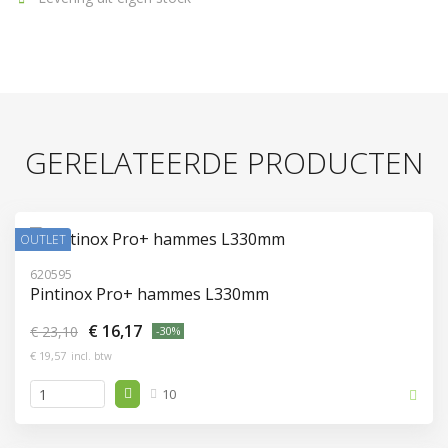
GERELATEERDE PRODUCTEN
OUTLET
620595
Pintinox Pro+ hammes L330mm
€ 16,17
€ 23,10
-30%
€ 19,57
incl. btw
10